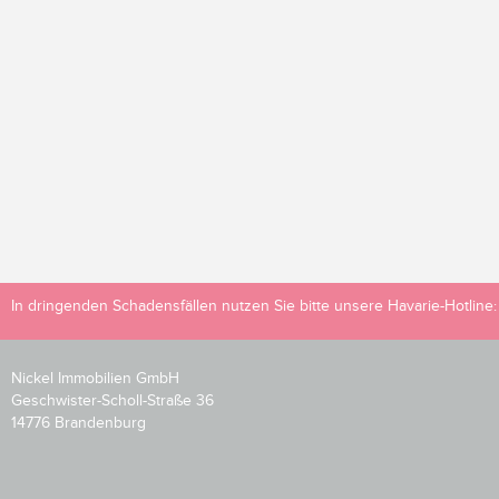
In dringenden Schadensfällen nutzen Sie bitte unsere Havarie-Hotline
Nickel Immobilien GmbH
Geschwister-Scholl-Straße 36
14776 Brandenburg